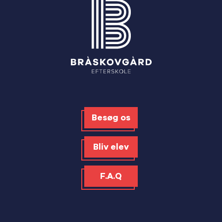
Besøg os
Bliv elev
F.A.Q