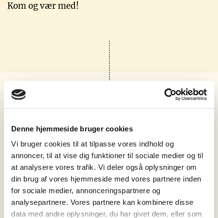
Kom og vær med!
Denne hjemmeside bruger cookies
Vi bruger cookies til at tilpasse vores indhold og
annoncer, til at vise dig funktioner til sociale medier og til
at analysere vores trafik. Vi deler også oplysninger om
Cambridge English
din brug af vores hjemmeside med vores partnere inden
for sociale medier, annonceringspartnere og
Vil du gerne have et internationalt anerkendt
analysepartnere. Vores partnere kan kombinere disse
eksamensbevis på, at du er god til engelsk – eller
data med andre oplysninger, du har givet dem, eller som