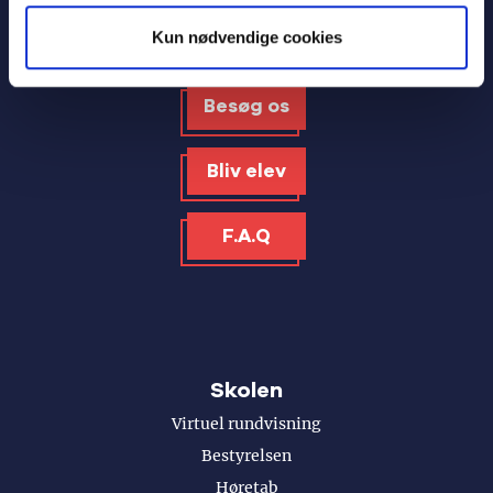
Kun nødvendige cookies
Besøg os
Bliv elev
F.A.Q
Skolen
Virtuel rundvisning
Bestyrelsen
Høretab