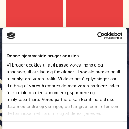
Denne hjemmeside bruger cookies
Vi bruger cookies til at tilpasse vores indhold og
annoncer, til at vise dig funktioner til sociale medier og til
at analysere vores trafik. Vi deler også oplysninger om
din brug af vores hjemmeside med vores partnere inden
Vi elsker at vise skolen
for sociale medier, annonceringspartnere og
frem, så book bare en
analysepartnere. Vores partnere kan kombinere disse
rundvisning
data med andre oplysninger, du har givet dem, eller som
de har indsamlet fra din brug af deres tjenester.
Samtykkevalg