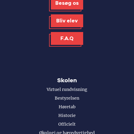
Besøg os
Bliv elev
F.A.Q
Skolen
Virtuel rundvisning
Bestyrelsen
Høretab
Historie
Officielt
Økologi og bæredygtighed