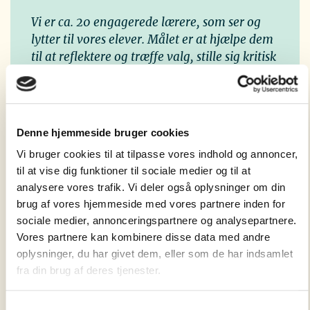
Vi er ca. 20 engagerede lærere, som ser og
lytter til vores elever. Målet er at hjælpe dem
til at reflektere og træffe valg, stille sig kritisk
overfor opgaver og vurdere – og give dem
lysten til fortsat at arbejde med personlige,
sociale og faglige kompetencer. Vi hjælper
dem til at sætte realistiske mål, og sammen
Denne hjemmeside bruger cookies
kæmper vi for, at de når deres mål.
Vi bruger cookies til at tilpasse vores indhold og annoncer,
til at vise dig funktioner til sociale medier og til at
analysere vores trafik. Vi deler også oplysninger om din
Jens Henrik Ottesen, lærer på
brug af vores hjemmeside med vores partnere inden for
Bråskovgård Efterskole:
sociale medier, annonceringspartnere og analysepartnere.
Vores partnere kan kombinere disse data med andre
oplysninger, du har givet dem, eller som de har indsamlet
fra din brug af deres tjenester.
Samtykkevalg